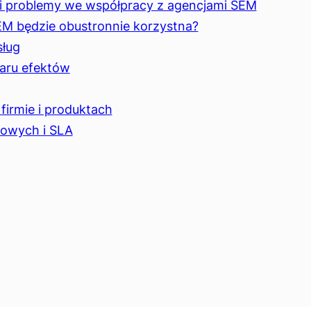
a i problemy we współpracy z agencjami SEM
EM będzie obustronnie korzystna?
sług
iaru efektów
 firmie i produktach
iowych i SLA