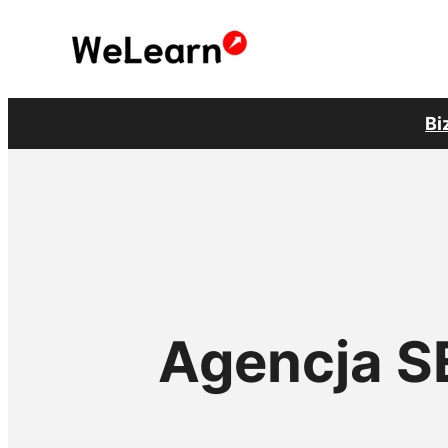
Przejdź
do
treści
Bi
Agencja S