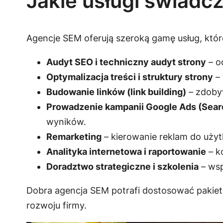
Jakie usługi świadc
Agencje SEM oferują szeroką gamę usług, któr
Audyt SEO i techniczny audyt strony
– o
Optymalizacja treści i struktury strony
– 
Budowanie linków (link building)
– zdoby
Prowadzenie kampanii Google Ads (Searc
wyników.
Remarketing
– kierowanie reklam do użyt
Analityka internetowa i raportowanie
– k
Doradztwo strategiczne i szkolenia
– wsp
Dobra agencja SEM potrafi dostosować pakiet 
rozwoju firmy.