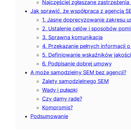
Najczęściej zgłaszane zastrzeżeni
Jak sprawić, że współpraca z agencją S
1. Jasne doprecyzowanie zakresu u
2. Ustalenie celów i sposobów pom
3. Sprawna komunikacja
4. Przekazanie pełnych informacji o
5. Definiowanie wskaźników jakośc
6. Podpisanie dobrej umowy
A może samodzielny SEM bez agencji?
Zalety samodzielnego SEM
Wady i pułapki
Czy damy radę?
Kompromis?
Podsumowanie