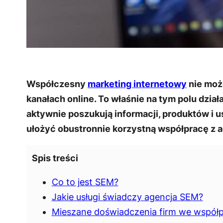
Współczesny
marketing internetowy
nie moż
kanałach online. To właśnie na tym polu dział
aktywnie poszukują informacji, produktów i 
ułożyć obustronnie korzystną współpracę z 
Spis treści
Co to jest SEM?
Jakie usługi świadczy agencja SEM?
Mieszane doświadczenia firm we współ