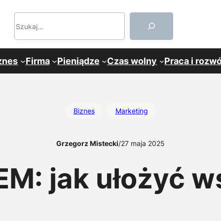
Szukaj
znes
Firma
Pieniądze
Czas wolny
Praca i rozwó
Biznes
Marketing
Grzegorz Mistecki
/
27 maja 2025
EM: jak ułożyć w