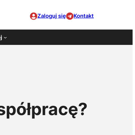
Zaloguj się
Kontakt
j
spółpracę?