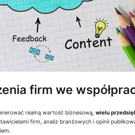
enia firm we współpra
enerować realną wartość biznesową,
wielu przedsi
awicielami firm, analiz branżowych i opinii publikow
iem.