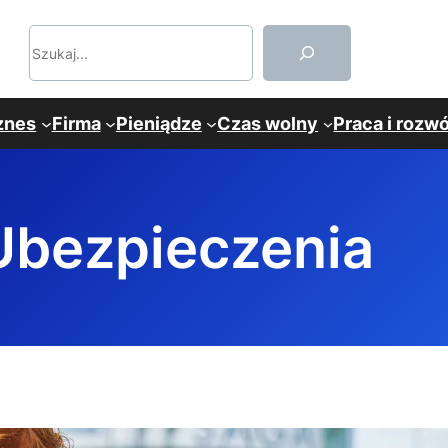
Szukaj
znes
Firma
Pieniądze
Czas wolny
Praca i rozwó
Ubezpieczenia