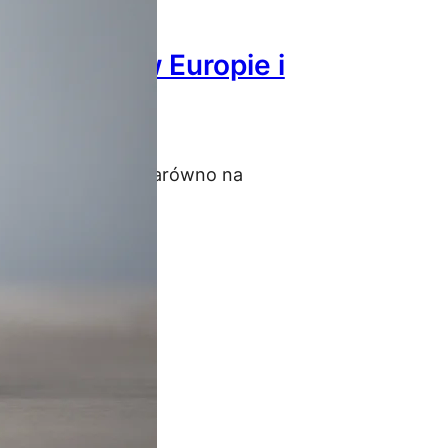
 świecie, w Europie i
bezpieczeniowym zarówno na
trendy w branży.