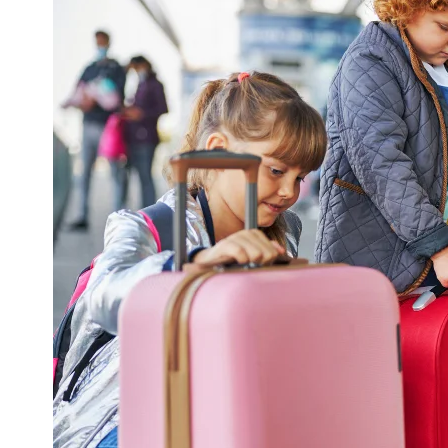
Ube
23 lute
Ubezpi
przed