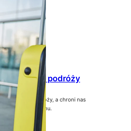
a ochrona w podróży
sztów naszej podroży, a chroni nas
darzyć się każdemu.