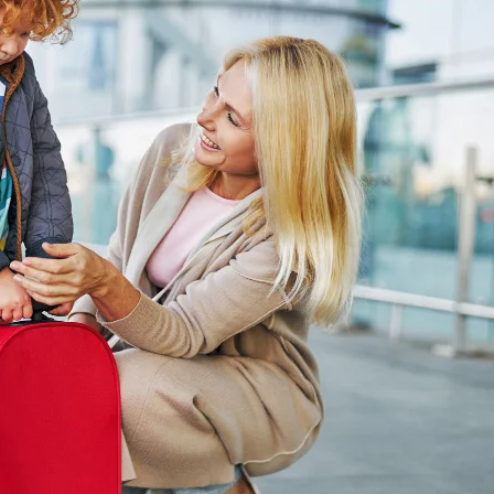
zpieczenie podróżne – niezbędn
go 2026
eczenie podróżne to najczęściej niewielka część ko
 przykrymi konsekwencjami wypadków, które mogą z