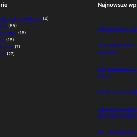
rie
Najnowsze wp
ministracja publiczna
(4)
znes
(65)
Ciekawe kursy i sz
as wolny
(16)
rma
(18)
Ceny transferowe 
eniądze
(7)
września?
aca
(27)
Kompendium wiedzy 
kursy.
Poznaj najpopularn
Zamówienia publicz
szkolenia z zamówi
BIP – informacje o d