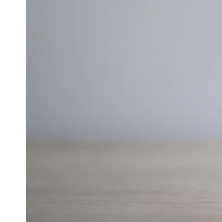
Naj
w P
8 stycz
W nas
świato