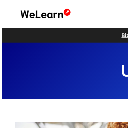
Przejdź
do
treści
Bi