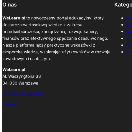
O nas
Katego
WeLearn.pl
to nowoczesny portal edukacyjny, który
Ad
dostarcza wartościową wiedzę z zakresu
Bi
przedsiębiorczości, zarządzania, rozwoju kariery,
Cz
finansów oraz efektywnego spędzania czasu wolnego.
Fi
Nasza platforma łączy praktyczne wskazówki z
Pi
ekspercką wiedzą, wspierając użytkowników w rozwoju
Pr
zawodowym i osobistym.
WeLearn.pl
Al. Waszyngtona 33
04-030 Warszawa
Polityka prywatności
Kontakt