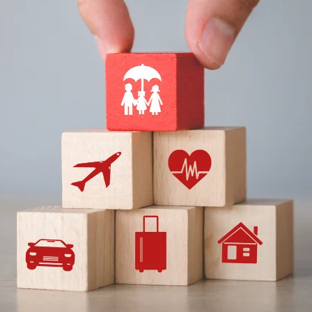
większe firmy ubezpieczeniowe na
olsce
nia 2024
zym artykule przyjrzymy się największym firmom u
wej scenie, w Europie, jak i w Polsce oraz poznamy 