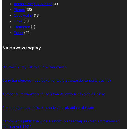
Administracja publiczna
(4)
Biznes
(65)
Czas wolny
(16)
Firma
(18)
Pieniądze
(7)
Praca
(27)
Najnowsze wpisy
Ciekawe kursy i szkolenia w Warszawie
Ceny transferowe – czy dokumentacja zawsze do końca września?
Kompendium wiedzy o cenach transferowych: szkolenia i kursy.
Poznaj najpopularniejsze metody zarządzania projektami
Zamówienia publiczne w działalności biznesowej: szkolenia z zamówień
publicznych i PZP