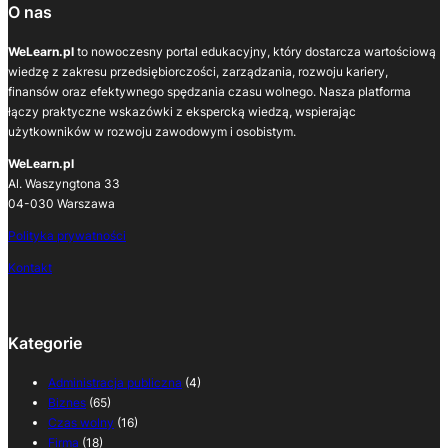
O nas
WeLearn.pl
to nowoczesny portal edukacyjny, który dostarcza wartościową
wiedzę z zakresu przedsiębiorczości, zarządzania, rozwoju kariery,
finansów oraz efektywnego spędzania czasu wolnego. Nasza platforma
łączy praktyczne wskazówki z ekspercką wiedzą, wspierając
użytkowników w rozwoju zawodowym i osobistym.
WeLearn.pl
Al. Waszyngtona 33
04-030 Warszawa
Polityka prywatności
Kontakt
Kategorie
Administracja publiczna
(4)
Biznes
(65)
Czas wolny
(16)
Firma
(18)