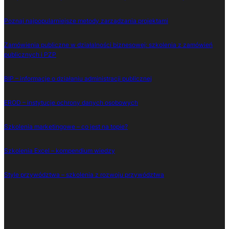
Poznaj najpopularniejsze metody zarządzania projektami
Zamówienia publiczne w działalności biznesowej: szkolenia z zamówień
publicznych i PZP
BIP – informacje o działaniu administracji publicznej
EROD – instytucje ochrony danych osobowych
Szkolenia marketingowe – co jest na topie?
Szkolenia Excel – kompendium wiedzy
Style przywództwa – szkolenia z rozwoju przywództwa