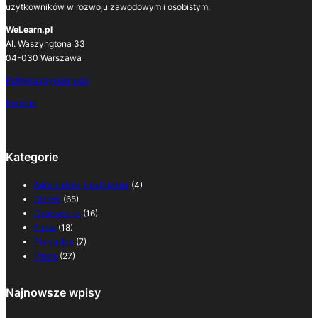
użytkowników w rozwoju zawodowym i osobistym.
WeLearn.pl
Al. Waszyngtona 33
04-030 Warszawa
Polityka prywatności
Kontakt
Kategorie
Administracja publiczna
(4)
Biznes
(65)
Czas wolny
(16)
Firma
(18)
Pieniądze
(7)
Praca
(27)
Najnowsze wpisy