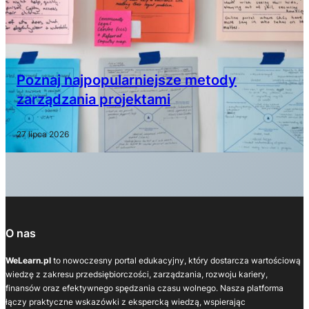
Poznaj najpopularniejsze metody
zarządzania projektami
27 lipca 2026
O nas
WeLearn.pl
to nowoczesny portal edukacyjny, który dostarcza wartościową
wiedzę z zakresu przedsiębiorczości, zarządzania, rozwoju kariery,
finansów oraz efektywnego spędzania czasu wolnego. Nasza platforma
łączy praktyczne wskazówki z ekspercką wiedzą, wspierając