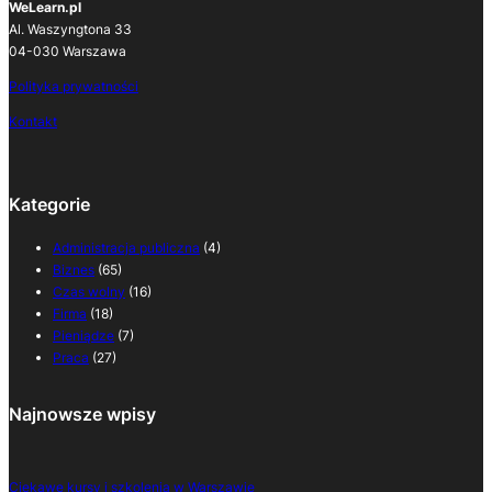
WeLearn.pl
Al. Waszyngtona 33
04-030 Warszawa
Polityka prywatności
Kontakt
Kategorie
Administracja publiczna
(4)
Biznes
(65)
Czas wolny
(16)
Firma
(18)
Pieniądze
(7)
Praca
(27)
Najnowsze wpisy
Ciekawe kursy i szkolenia w Warszawie