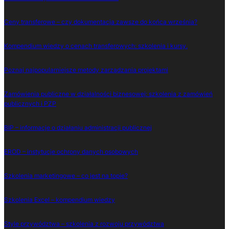
Ceny transferowe – czy dokumentacja zawsze do końca września?
Kompendium wiedzy o cenach transferowych: szkolenia i kursy.
Poznaj najpopularniejsze metody zarządzania projektami
Zamówienia publiczne w działalności biznesowej: szkolenia z zamówień
publicznych i PZP
BIP – informacje o działaniu administracji publicznej
EROD – instytucje ochrony danych osobowych
Szkolenia marketingowe – co jest na topie?
Szkolenia Excel – kompendium wiedzy
Style przywództwa – szkolenia z rozwoju przywództwa