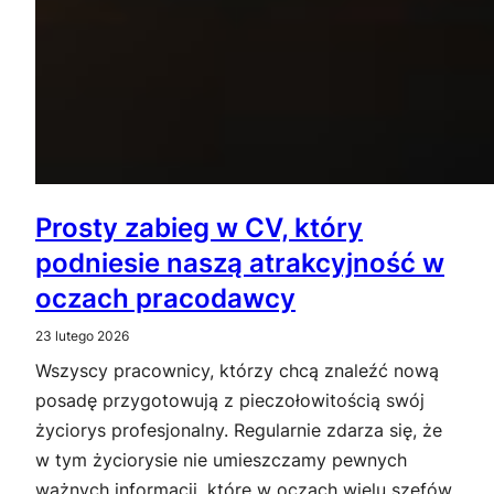
Prosty zabieg w CV, który
podniesie naszą atrakcyjność w
oczach pracodawcy
23 lutego 2026
Wszyscy pracownicy, którzy chcą znaleźć nową
posadę przygotowują z pieczołowitością swój
życiorys profesjonalny. Regularnie zdarza się, że
w tym życiorysie nie umieszczamy pewnych
ważnych informacji, które w oczach wielu szefów