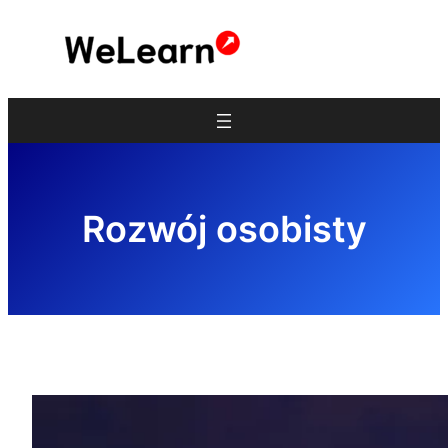
Przejdź
do
treści
Rozwój osobisty