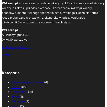
WeLearn.pl
to nowoczesny portal edukacyjny, który dostarcza wartościową
wiedzę z zakresu przedsiębiorczości, zarządzania, rozwoju kariery,
finansów oraz efektywnego spędzania czasu wolnego. Nasza platforma
łączy praktyczne wskazówki z ekspercką wiedzą, wspierając
użytkowników w rozwoju zawodowym i osobistym.
WeLearn.pl
Al. Waszyngtona 33
04-030 Warszawa
Polityka prywatności
Kontakt
Kategorie
Administracja publiczna
(4)
Biznes
(65)
Czas wolny
(16)
Firma
(18)
Pieniądze
(7)
Praca
(27)