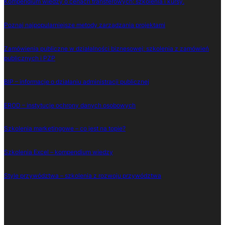
Kompendium wiedzy o cenach transferowych: szkolenia i kursy.
Poznaj najpopularniejsze metody zarządzania projektami
Zamówienia publiczne w działalności biznesowej: szkolenia z zamówień
publicznych i PZP
BIP – informacje o działaniu administracji publicznej
EROD – instytucje ochrony danych osobowych
Szkolenia marketingowe – co jest na topie?
Szkolenia Excel – kompendium wiedzy
Style przywództwa – szkolenia z rozwoju przywództwa